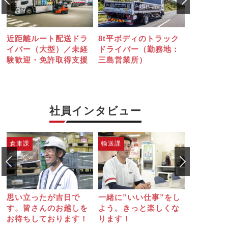
送ドラ
8t平ボディのトラック
日帰り中心の大型トラ
／未経
ドライバー（勤務地：
ックドライバー（県内
得支援
三島営業所）
配送）【勤務地：三島
営業所】
社員インタビュー
輸送課
経理総務課
吉日で
一緒に”いい仕事”をし
是非、見学に来てくだ
お越しを
よう。きっと楽しくな
さい。皆様のお越しを
ります！
ります！
心よりお待ちしており