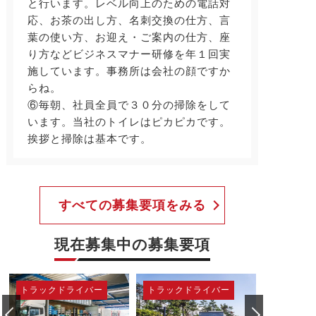
と行います。レベル向上のための電話対
応、お茶の出し方、名刺交換の仕方、言
葉の使い方、お迎え・ご案内の仕方、座
り方などビジネスマナー研修を年１回実
施しています。事務所は会社の顔ですか
らね。
⑥毎朝、社員全員で３０分の掃除をして
います。当社のトイレはピカピカです。
挨拶と掃除は基本です。
すべての募集要項をみる
現在募集中の募集要項
バー
トラックドライバー
トラックドライバー