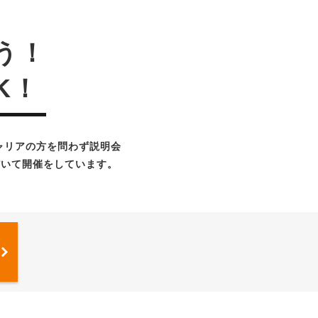
う！
K！
ャリアの方を問わず説明会
だいて開催をしています。