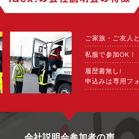
ご家族・ご友人と
私服で参加OK！
履歴書無し!
申込みは専用フ
会社説明会参加者の声