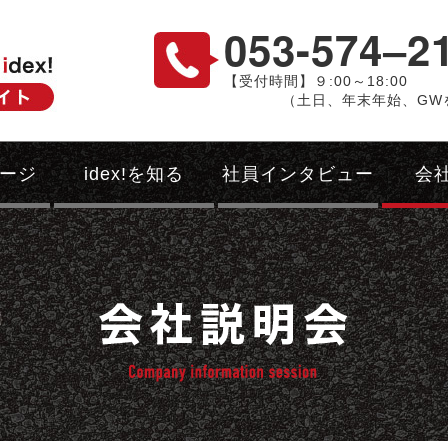
053-574‒2
【受付時間】９:00～18:00
（土日、年末年始、GW
ージ
idex!を知る
社員インタビュー
会