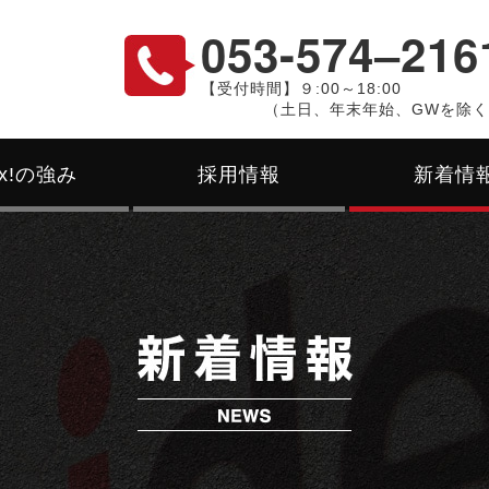
053-574‒216
【受付時間】９:00～18:00
（土日、年末年始、GWを除
ex!の強み
採用情報
新着情