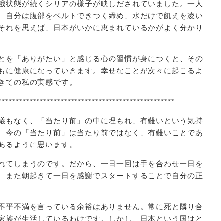
餓状態が続くシリアの様子が映しだされていました。一人
、自分は腹部をベルトできつく締め、水だけで飢えを凌い
それを思えば、日本がいかに恵まれているかがよく分かり
とを「ありがたい」と感じる心の習慣が身につくと、その
もに健康になっていきます。幸せなことが次々に起こるよ
きての私の実感です。
***************************************************
議もなく、「当たり前」の中に埋もれ、有難いという気持
、今の「当たり前」は当たり前ではなく、有難いことであ
あるように思います。
れてしまうのです。だから、一日一回は手を合わせ一日を
。また朝起きて一日を感謝でスタートすることで自分の正
不平不満を言っている余裕はありません。常に死と隣り合
家族が生活しているわけです。しかし、日本という国はと