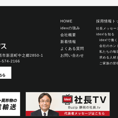
HOME
採用情報ト
idexの強み
社長メッセー
idex!を知る
会社概要
idex!で
新着情報
会社のホン
よくある質問
私たちの毎
市新居町中之郷2850-1
お問い合わせ
求める人材
-574-2166
ご家族の皆