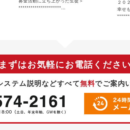
募金活動に立ち上がった生徒＞
２０
*********************...
幸せ
******
まずはお気軽にお電話くださ
システム説明などすべて
無料
で
ご案内