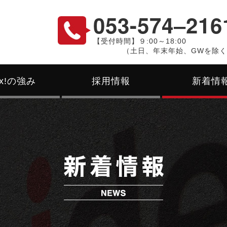
053-574‒216
【受付時間】９:00～18:00
（土日、年末年始、GWを除
ex!の強み
採用情報
新着情