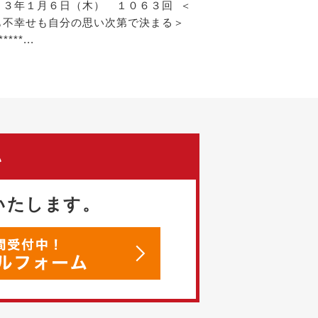
２３年１月６日（木） １０６３回 ＜
も不幸せも自分の思い次第で決まる＞
*****...
い
いたします。