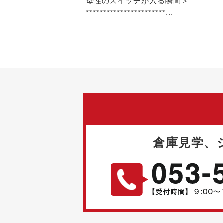
母性のスイッチが入る瞬間＞
***********************...
倉庫見学、