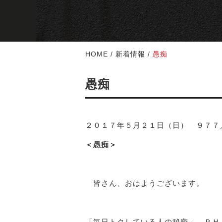
HOME
/
新着情報
/
愚痴
愚痴
２０１７年５月２１日（日） ９７７
＜愚痴＞
皆さん、おはようございます。
「毎日トクしている人の秘密」 ＰＨ