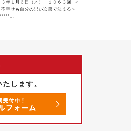
２３年１月６日（木） １０６３回 ＜
も不幸せも自分の思い次第で決まる＞
*****...
い
いたします。