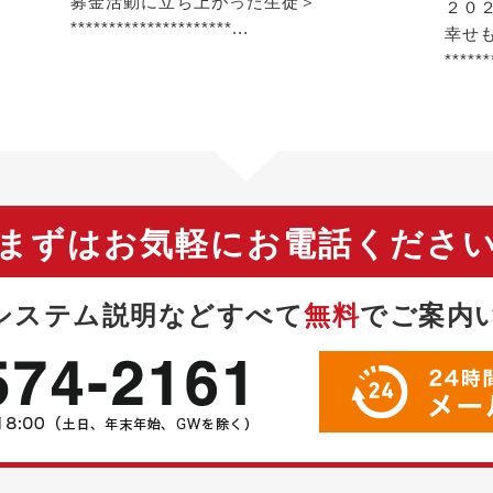
募金活動に立ち上がった生徒＞
２０
*********************...
幸せ
******
まずはお気軽にお電話くださ
システム説明などすべて
無料
で
ご案内