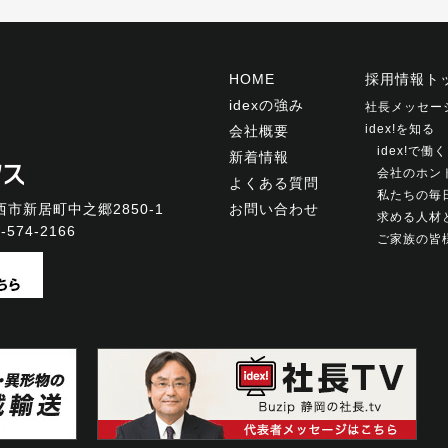
HOME
採用情報ト
idexの強み
社長メッセー
idex!を知る
会社概要
idex!で
新着情報
会社のホン
よくある質問
私たちの毎
市新居町中之郷2850-1
お問い合わせ
求める人材
-574-2166
ご家族の皆