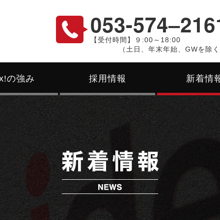
053-574‒216
【受付時間】９:00～18:00
（土日、年末年始、GWを除
ex!の強み
採用情報
新着情