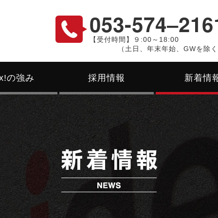
053-574‒216
【受付時間】９:00～18:00
（土日、年末年始、GWを除
ex!の強み
採用情報
新着情