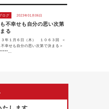
ブログ
2023年01月06日
も不幸せも自分の思い次第
決まる
２３年１月６日（木） １０６３回 ＜
も不幸せも自分の思い次第で決まる＞
*****...
い
いたします。