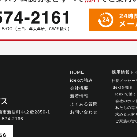
HOME
採用情報ト
idexの強み
社長メッセー
idex!を知る
会社概要
idex!で
新着情報
会社のホン
よくある質問
私たちの毎
市新居町中之郷2850-1
お問い合わせ
求める人材
-574-2166
ご家族の皆