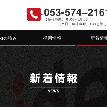
053-574‒216
【受付時間】９:00～18:00
（土日、年末年始、GWを除
ex!の強み
採用情報
新着情