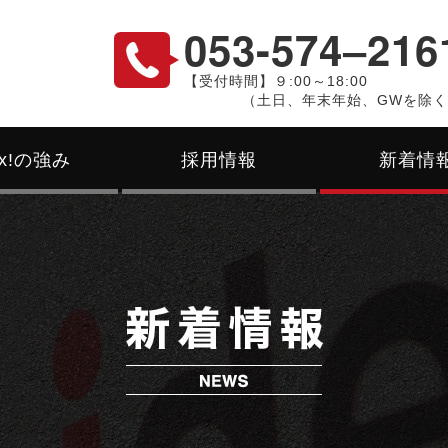
053-574‒216
【受付時間】９:00～18:00
（土日、年末年始、GWを除
ex!の強み
採用情報
新着情