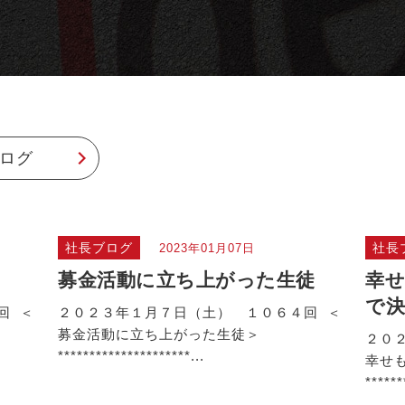
ログ
社長ブログ
社長
2023年01月07日
募金活動に立ち上がった生徒
幸せ
で
回 ＜
２０２３年１月７日（土） １０６４回 ＜
募金活動に立ち上がった生徒＞
２０
*********************...
幸せ
******