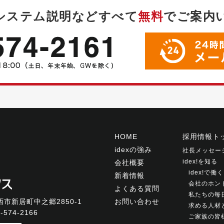
システム説明などすべて
無料
で
ご案内
HOME
採用情報ト
idexの強み
社長メッセー
idex!を知る
会社概要
idex!で
新着情報
会社のホン
よくある質問
私たちの毎
市新居町中之郷2850-1
お問い合わせ
求める人材
-574-2166
ご家族の皆