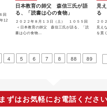
日本教育の師父 森信三氏が語
見
る、「読書は心の食物」
る
６回
年12
２０２２年８月１３日（土） １０５５回
２０
＜日本教育の師父 森信三氏が語る、「読
見え
書は心の食物...
を貫く
4
5
6
7
8
88
89
まずはお気軽にお電話くださ