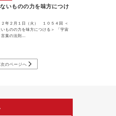
えないものの力を味方につけ
２２年２月１日（火） １０５４回 ＜
ないものの力を味方につける＞ 「宇宙
言葉の法則...
次
のページ
へ
い