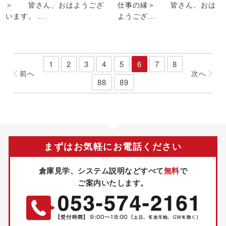
＞ 皆さん、おはようござ
仕事の縁＞ 皆さん、おは
います。 ...
ようござ...
1
2
3
4
5
6
7
8
前
へ
次
へ
88
89
まずはお気軽にお電話ください
倉庫見学、システム説明などすべて
無料
で
ご案内いたします。