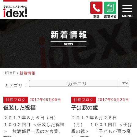
HOME
/
新着情報
カテゴリ：
社長ブログ
2017年08月06日
社長ブログ
2017年06月26日
仮装した祝福
子は親の鏡
２０１７年８月６日（日）
２０１７年６月２６日
１００２回目 ＜仮装した祝福
（月） １００１回目 ＜子は
＞ 故渡部昇一氏のお言葉。
親の鏡＞ 「子どもが育つ魔