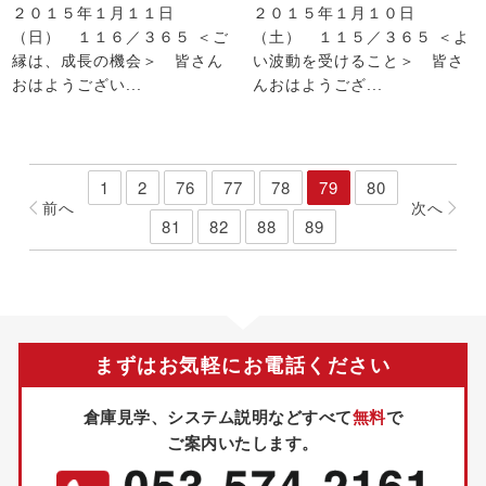
２０１５年１月１１日
２０１５年１月１０日
（日） １１６／３６５ ＜ご
（土） １１５／３６５ ＜よ
縁は、成長の機会＞ 皆さん
い波動を受けること＞ 皆さ
おはようござい...
んおはようござ...
1
2
76
77
78
79
80
前
へ
次
へ
81
82
88
89
まずはお気軽にお電話ください
倉庫見学、システム説明などすべて
無料
で
ご案内いたします。