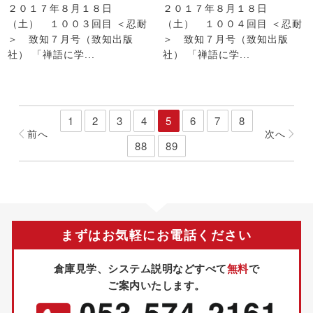
２０１７年８月１８日
２０１７年８月１８日
（土） １００３回目 ＜忍耐
（土） １００４回目 ＜忍耐
＞ 致知７月号（致知出版
＞ 致知７月号（致知出版
社） 「禅語に学...
社） 「禅語に学...
1
2
3
4
5
6
7
8
前
へ
次
へ
88
89
まずはお気軽にお電話ください
倉庫見学、システム説明などすべて
無料
で
ご案内いたします。