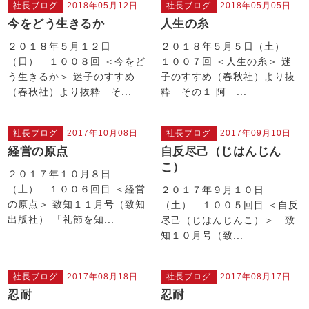
社長ブログ
2018年05月12日
社長ブログ
2018年05月05日
今をどう生きるか
人生の糸
２０１８年５月１２日
２０１８年５月５日（土）
（日） １００８回 ＜今をど
１００７回 ＜人生の糸＞ 迷
う生きるか＞ 迷子のすすめ
子のすすめ（春秋社）より抜
（春秋社）より抜粋 そ...
粋 その１ 阿 ...
社長ブログ
2017年10月08日
社長ブログ
2017年09月10日
経営の原点
自反尽己（じはんじん
こ）
２０１７年１０月８日
（土） １００６回目 ＜経営
２０１７年９月１０日
の原点＞ 致知１１月号（致知
（土） １００５回目 ＜自反
出版社） 「礼節を知...
尽己（じはんじんこ）＞ 致
知１０月号（致...
社長ブログ
2017年08月18日
社長ブログ
2017年08月17日
忍耐
忍耐