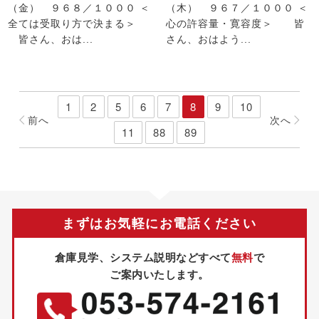
（金） ９６８／１０００ ＜
（木） ９６７／１０００ ＜
全ては受取り方で決まる＞
心の許容量・寛容度＞ 皆
皆さん、おは...
さん、おはよう...
1
2
5
6
7
8
9
10
前
へ
次
へ
11
88
89
まずはお気軽にお電話ください
倉庫見学、システム説明などすべて
無料
で
ご案内いたします。