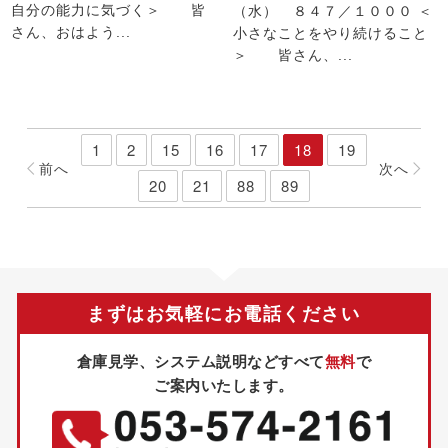
自分の能力に気づく＞ 皆
（水） ８４７／１０００ ＜
さん、おはよう...
小さなことをやり続けること
＞ 皆さん、...
1
2
15
16
17
18
19
前
へ
次
へ
20
21
88
89
まずはお気軽にお電話ください
倉庫見学、システム説明などすべて
無料
で
ご案内いたします。