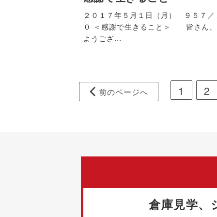
２０１７年５月１日（月） ９５７／
０ ＜感謝で生きること＞ 皆さん、
ようござ...
1
2
前
のページ
へ
倉庫見学、