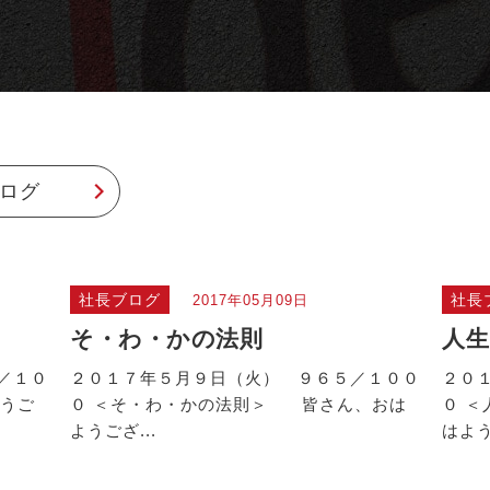
ログ
社長ブログ
社長
2017年05月09日
そ・わ・かの法則
人生
／１０
２０１７年５月９日（火） ９６５／１００
２０
うご
０ ＜そ・わ・かの法則＞ 皆さん、おは
０ 
ようござ...
はよう