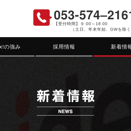
053-574‒216
【受付時間】９:00～18:00
（土日、年末年始、GWを除
ex!の強み
採用情報
新着情