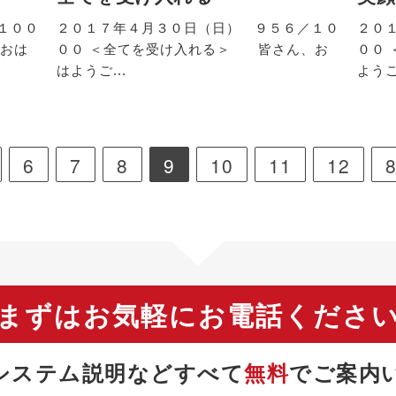
１００
２０１７年４月３０日（日） ９５６／１０
２０
おは
００ ＜全てを受け入れる＞ 皆さん、お
００
はようご...
ようご
6
7
8
9
10
11
12
まずはお気軽にお電話くださ
システム説明などすべて
無料
で
ご案内