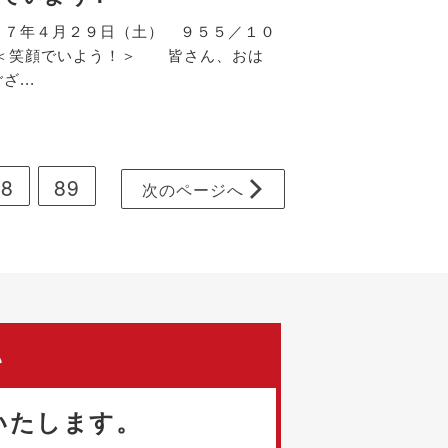
１７年４月２９日（土） ９５５／１０
 ＜笑顔でいよう！＞ 皆さん、おは
ざ...
88
89
次
のページ
へ
い
いたします。